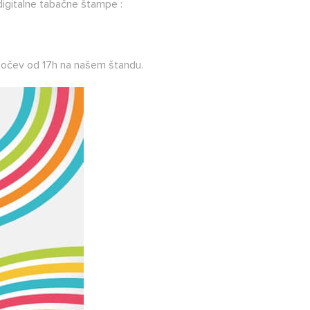
igitalne tabačne štampe :
 počev od 17h na našem štandu.