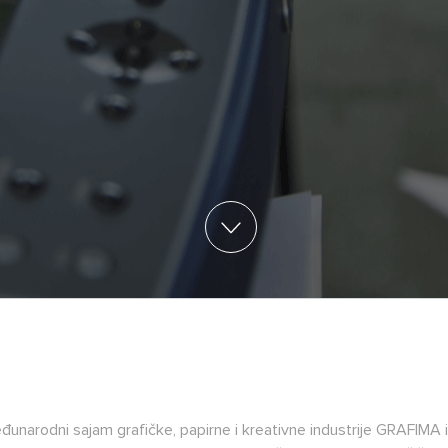
đunarodni sajam grafičke, papirne i kreativne industrije GRAFI