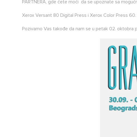
PARTNERA, gde ćete moći da se upoznate sa mogućnosti
Xerox Versant 80 Digital Press i Xerox Color Press 60.
Pozivamo Vas takođe da nam se u petak 02. oktobra prid