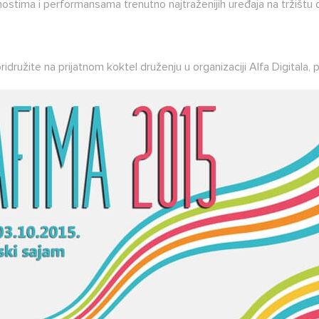
ma i performansama trenutno najtraženijih uređaja na tržištu d
ružite na prijatnom koktel druženju u organizaciji Alfa Digitala,